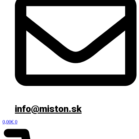
info@miston.sk
0,00
€
0