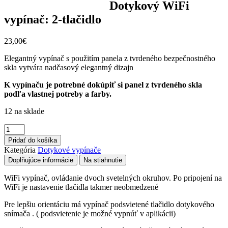
Dotykový WiFi
vypínač: 2-tlačidlo
23,00
€
Elegantný vypínač s použitím panela z tvrdeného bezpečnostného
skla vytvára nadčasový elegantný dizajn
K vypínaču je potrebné dokúpiť si panel z tvrdeného skla
podľa vlastnej potreby a farby.
12 na sklade
množstvo
Dotykový
Pridať do košíka
WiFi
Kategória
Dotykové vypínače
vypínač:
Doplňujúce informácie
Na stiahnutie
2-
tlačidlo
WiFi vypínač, ovládanie dvoch svetelných okruhov. Po pripojení na
WiFi je nastavenie tlačidla takmer neobmedzené
Pre lepšiu orientáciu má vypínač podsvietené tlačidlo dotykového
snímača . ( podsvietenie je možné vypnúť v aplikácii)